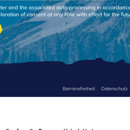
etter and the associated data processing in accordanc
ration of consent at any time with effect for the futu
FOOTER
Barrierefreiheit
Datenschutz
MENU