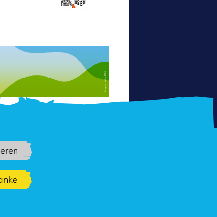
ieren
danke