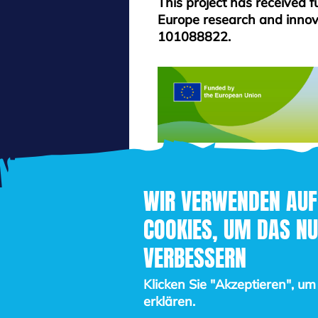
This project has received 
Europe research and inno
101088822.
WIR VERWENDEN AUF
COOKIES, UM DAS NU
VERBESSERN
Klicken Sie "Akzeptieren", u
erklären.