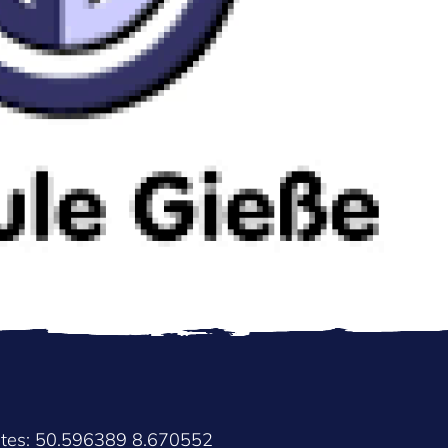
ates: 50.596389 8.670552