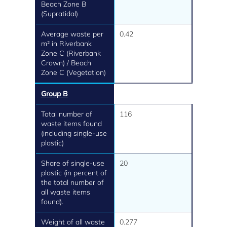
Beach Zone B
(Supratidal)
Average waste per
0.42
m² in Riverbank
Zone C (Riverbank
Crown) / Beach
Zone C (Vegetation)
Group B
Total number of
116
waste items found
(including single-use
plastic)
Share of single-use
20
plastic (in percent of
the total number of
all waste items
found).
Weight of all waste
0.277