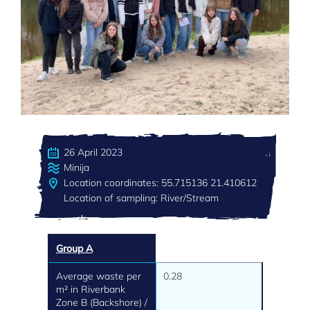
26 April 2023
Minija
Location coordinates: 55.715136 21.410612
Location of sampling: River/Stream
Group A
Average waste per
0.28
m² in Riverbank
Zone B (Backshore) /