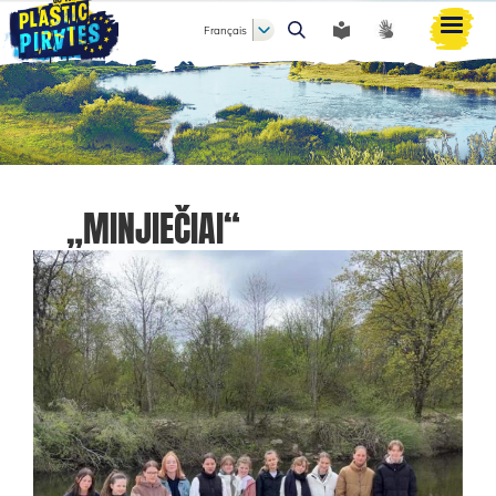
Français
Rechercher
„MINJIEČIAI“