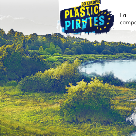
La
camp
Cerca