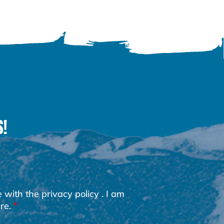
S!
e with the
privacy policy
. I am
re.