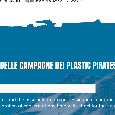
science/article/pii/S004896972102920X
DELLE CAMPAGNE DEI PLASTIC PIRATE
etter and the associated data processing in accordanc
ration of consent at any time with effect for the futu