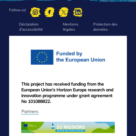
Follow us!
Déclaration
Mentions
Protection des
FOOTER
d'accessibilité
légales
données
MENU
This project has received funding from the
European Union’s Horizon Europe research and
innovation programme under grant agreement
No 101088822.
Partners