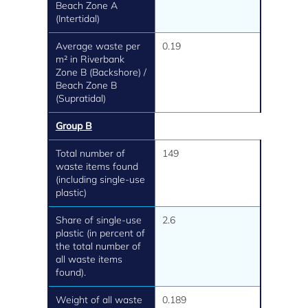
Beach Zone A
(Intertidal)
Average waste per
0.19
m² in Riverbank
Zone B (Backshore) /
Beach Zone B
(Supratidal)
Group B
Total number of
149
waste items found
(including single-use
plastic)
Share of single-use
2.6
plastic (in percent of
the total number of
all waste items
found).
Weight of all waste
0.189