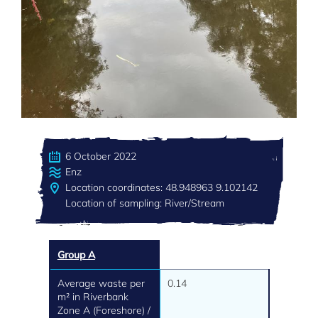
6 October 2022
Enz
Location coordinates: 48.948963 9.102142
Location of sampling: River/Stream
Group A
Average waste per
0.14
m² in Riverbank
Zone A (Foreshore) /