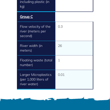
including plastic (in
kg)
Group C
Flow velocity of the
0.3
river (meters per
second)
River width (in
26
meters)
Floating waste (total
1
number)
Larger Microplastics
0.01
(per 1,000 liters of
river water)