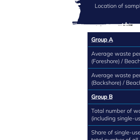
Location of sampl
Group A
Average waste per
(Foreshore) / Beach
Average waste per
(Backshore) / Beac
Group B
Total number of w
(including single-us
Share of single-use
total number of all