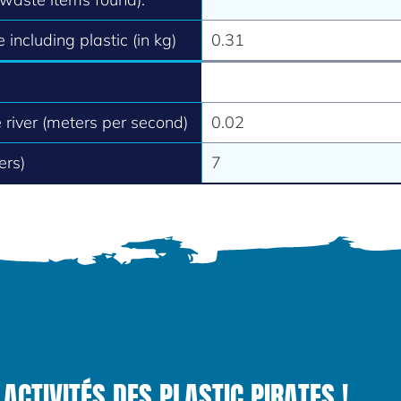
 including plastic (in kg)
0.31
e river (meters per second)
0.02
ers)
7
ACTIVITÉS DES PLASTIC PIRATES !