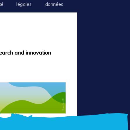
té
légales
données
search and innovation