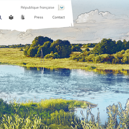
List additional actions
République française
Press
Contact
COMMUNICATION