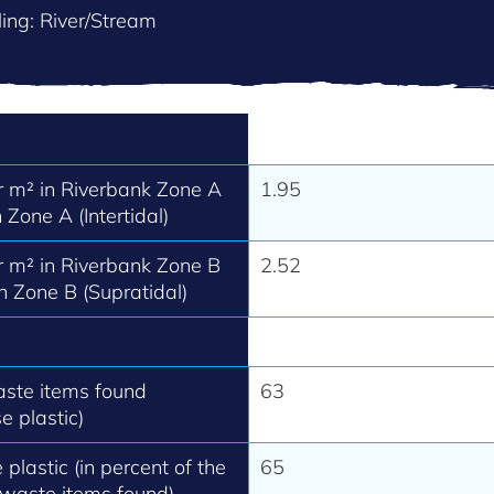
ing: River/Stream
 m² in Riverbank Zone A
1.95
 Zone A (Intertidal)
 m² in Riverbank Zone B
2.52
h Zone B (Supratidal)
aste items found
63
e plastic)
 plastic (in percent of the
65
 waste items found).