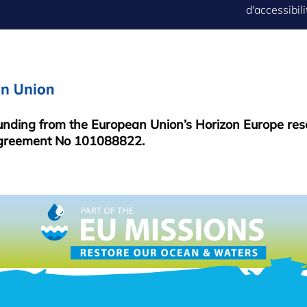
d'accessibili
MENU
funding from the European Union’s Horizon Europe re
greement No 101088822.