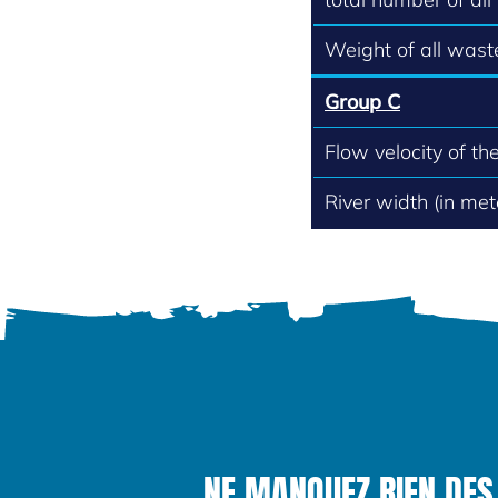
Weight of all waste
Group C
Flow velocity of th
River width (in met
NE MANQUEZ RIEN DES 