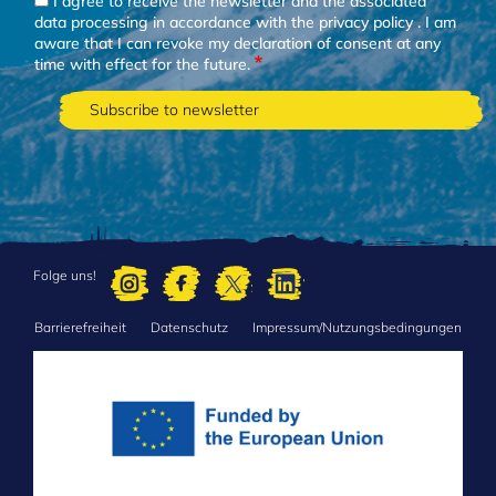
I agree to receive the newsletter and the associated
data processing in accordance with the
privacy policy
. I am
aware that I can revoke my declaration of consent at any
time with effect for the future.
Folge uns!
Barrierefreiheit
Datenschutz
Impressum/Nutzungsbedingungen
FOOTER
MENU