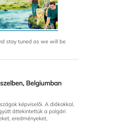
nd stay tuned as we will be
szelben, Belgiumban
zágok képviselői. A diákokkal,
yütt áttekintettük a polgári
eket, eredményeket,