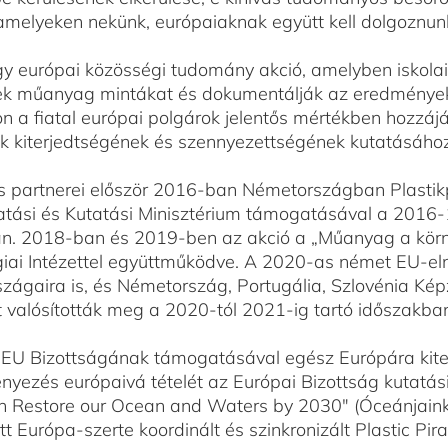
 amelyeken nekünk, európaiaknak együtt kell dolgoznun
gy európai közösségi tudomány akció, amelyben iskolai 
nek műanyag mintákat és dokumentálják az eredmények
on a fiatal európai polgárok jelentős mértékben hozzáj
k kiterjedtségének és szennyezettségének kutatásához
 és partnerei először 2016-ban Németországban Plasti
Oktatási és Kutatási Minisztérium támogatásával a 201
n. 2018-ban és 2019-ben az akció a „Műanyag a körny
ógiai Intézettel együttműködve. A 2020-as német EU-e
országaira is, és Németország, Portugália, Szlovénia K
t valósították meg a 2020-tól 2021-ig tartó időszakba
 EU Bizottságának támogatásával egész Európára kiterj
ezés európaivá tételét az Európai Bizottság kutatási
on Restore our Ocean and Waters by 2030" (Óceánjaink 
tt Európa-szerte koordinált és szinkronizált Plastic P