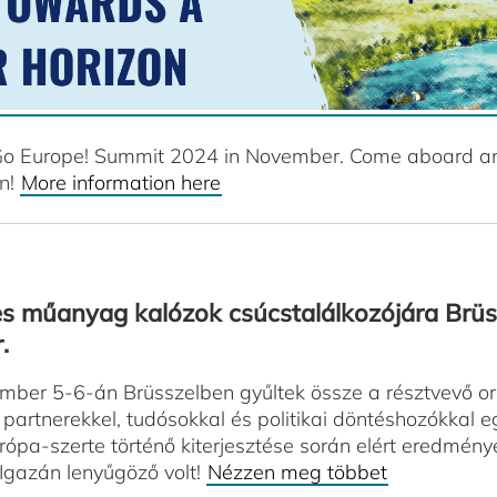
 - Go Europe! Summit 2024 in November. Come aboard a
on!
More information here
s műanyag kalózok csúcstalálkozójára Brüs
.
mber 5-6-án Brüsszelben gyűltek össze a résztvevő ors
 partnerekkel, tudósokkal és politikai döntéshozókkal eg
a-szerte történő kiterjesztése során elért eredmény
 Igazán lenyűgöző volt!
Nézzen meg többet