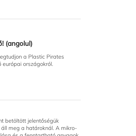
! (angolul)
egtudjon a Plastic Pirates
ő európai országokról.
t betöltött jelentőségük
áll meg a határoknál. A mikro-
lása és a fenntartható anyagok