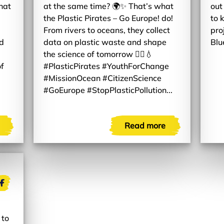
hat
at the same time? 🌍✨ That’s what
out
the Plastic Pirates – Go Europe! do!
to 
From rivers to oceans, they collect
pro
nd
data on plastic waste and shape
Blu
the science of tomorrow 🏴‍☠️💧
of
#PlasticPirates #YouthForChange
#MissionOcean #CitizenScience
#GoEurope #StopPlasticPollution...
Read more
 to