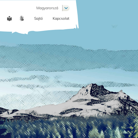
List additional actions
Magyarorszá
Sajtó
Kapcsolat
COMMUNICATION