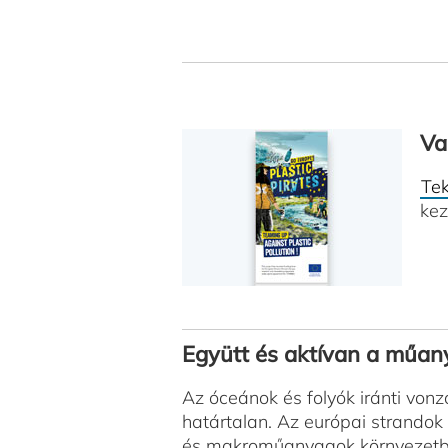
Va
Tek
kez
Együtt és aktívan a műany
Az óceánok és folyók iránti vonz
határtalan. Az európai strandok
és makroműanyagok környezetbe 