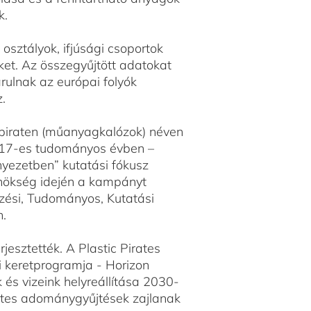
k.
osztályok, ifjúsági csoportok
et. Az összegyűjtött adatokat
árulnak az európai folyók
.
kpiraten (műanyagkalózok) néven
6-17-es tudományos évben –
ezetben” kutatási fókusz
lnökség idején a kampányt
épzési, Tudományos, Kutatási
n.
esztették. A Plastic Pirates
 keretprogramja - Horizon
és vizeink helyreállítása 2030-
irates adománygyűjtések zajlanak