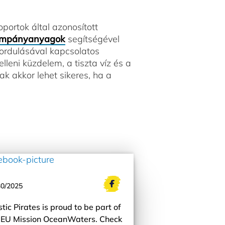
portok által azonosított
mpányanyagok
segítségével
fordulásával kapcsolatos
eni küzdelem, a tiszta víz és a
 akkor lehet sikeres, ha a
30/2025
stic Pirates is proud to be part of
 EU Mission OceanWaters. Check