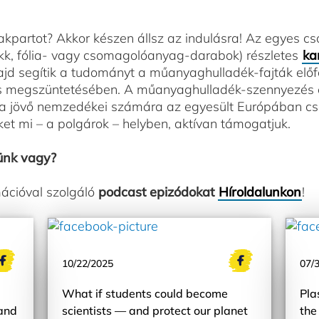
akpartot? Akkor készen állsz az indulásra! Az egyes cso
csikk, fólia- vagy csomagolóanyag-darabok) részletes
ka
majd segítik a tudományt a műanyaghulladék-fajták elő
s megszüntetésében. A műanyaghulladék-szennyezés ell
 a jövő nemzedékei számára az egyesült Európában csak
et mi – a polgárok – helyben, aktívan támogatjuk.
lünk vagy?
ációval szolgáló
podcast epizódokat
Híroldalunkon
!
10/22/2025
07/
What if students could become
Pla
and
scientists — and protect our planet
the