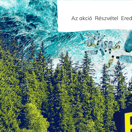
Az akció
Részvétel
Ere
Keresés