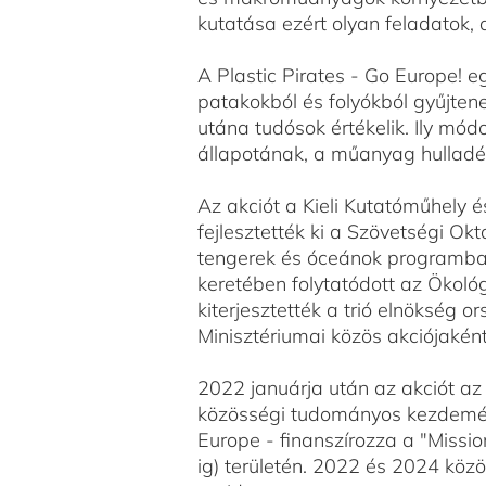
kutatása ezért olyan feladatok,
A Plastic Pirates - Go Europe! e
patakokból és folyókból gyűjte
utána tudósok értékelik. Ily mód
állapotának, a műanyag hulladé
Az akciót a Kieli Kutatóműhely
fejlesztették ki a Szövetségi 
tengerek és óceánok programba
keretében folytatódott az Ökol
kiterjesztették a trió elnökség 
Minisztériumai közös akciójakén
2022 januárja után az akciót az
közösségi tudományos kezdemény
Europe - finanszírozza a "Missi
ig) területén. 2022 és 2024 közö