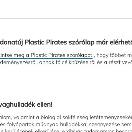
donatúj Plastic Pirates szórólap már elérhető
intse meg a Plastic Pirates szórólapot
, hogy többet m
deményezésről, annak fő célkitűzéseiről és a részt vev
aghulladék ellen!
alom, valamint a biológiai sokféleség letéteményesekén
 és folyópartok műanyag hulladékkal szennyezése sem 
kerülésének elkerülése, e kihívás tudományos besoro