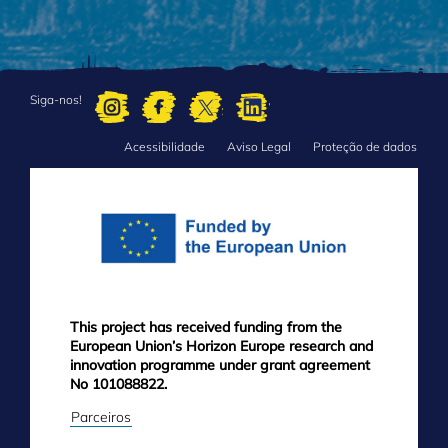
Siga-nos!
Acessibilidade
Aviso Legal
Proteção de dados
FOOTER
MENU
This project has received funding from the
European Union’s Horizon Europe research and
innovation programme under grant agreement
No 101088822.
Parceiros