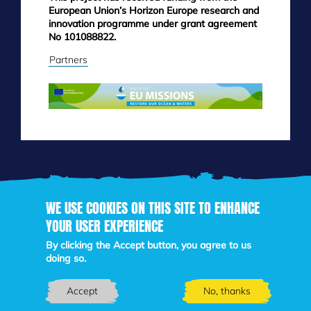
European Union’s Horizon Europe research and
innovation programme under grant agreement
No 101088822.
Partners
WE USE COOKIES ON THIS SITE TO ENHANCE
YOUR USER EXPERIENCE
Skip
to
By clicking the Accept button, you agree to us
main
doing so.
content
Accept
No, thanks