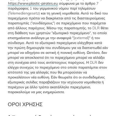
https://www.plastic-pirates.eu
σύμφωνα με το άρθρο 7
παράγραφος 1 του γερμανικού νόμου περί τηλεμέσων
(Telemediengesetz) και τη γενική νομοθεσία. Αυτό το δικό του
περιεχόμενο πρέπει να διακρίνεται από τις διασταυρούμενες
παραπομπές ("συνδέσμους") σε περιεχόμενο που παρέχεται
από άλλους παρόχους. Μέσω της παραπομπής, το DLR θέτει
στη διάθεση των χρηστών "εξωτερικό περιεχόμενο", το οποίο
επισημαίνεται ανάλογα με την αναφορά "[external]" ή τον
σύνδεσμο. Αυτό το εξωτερικό περιεχόμενο ελέγχθηκε κατά
την πρώτη δημιουργία του συνδέσμου για να διαπιστωθεί εάν
μπορεί να οδηγήσει σε αστική ή ποινική ευθύνη. Ωστόσο, δεν
μπορεί να αποκλειστεί ότι το περιεχόμενο μπορεί να αλλάξει
στη συνέχεια από τους αντίστοιχους παρόχους. Η DLR δεν
ελέγχει συνεχώς το περιεχόμενο στο οποίο παραπέμπει στον
ιστότοπό της για αλλαγές που θα μπορούσαν να
προκαλέσουν νέα ευθύνη. Εάν θεωρείτε ότι οι συνδεδεμένες
εξωτερικές σελίδες παραβιάζουν την ισχύουσα νομοθεσία ή
περιέχουν με άλλο τρόπο ακατάλληλο περιεχόμενο,
παρακαλούμε να μας ενημερώσετε.
ΌΡΟΙ ΧΡΉΣΗΣ