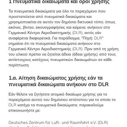
1 Πνευματικά δικαιώματα και όροι χρήσης
Τα πνευματικά δικαιώματα για όλο το περιεχόμενο που
προστατεύεται από πνευματικά δικαιώματα και
χρησιμοποιείται σε αυτόν τον δημόσιο δικτυακό τόπο, όπως
εικόνες, βίντεο, εικονογραφήσεις και κείμενα, ανήκουν στο
Γερμανικό Κέντρο Αεροδιαστημικής (DLR), εκτός εάν
αναφέρεται διαφορετικά. Για παράδειγμα, "Πηγή: DLR"
σημαίνει ότι τα πνευματικά δικαιώματα ανήκουν στο
Γερμανικό Κέντρο Αεροδιαστημικής (DLR). Πριν από τη χρήση
του υλικού πρέπει να ζητείται άδεια (άδεια χρήσης) από τους
αντίστοιχους κατόχους πνευματικών δικαιωμάτων σε κάθε
περίπτωση.
1.α. Αίτηση δικαιώματος χρήσης εάν τα
πνευματικά δικαιώματα ανήκουν στο DLR
Εάν θέλετε να ζητήσετε ατομικό δικαίωμα χρήσης για το
περιεχόμενο αυτού του δημόσιου ιστότοπου για το οποίο το
DLR κατέχει τα πνευματικά δικαιώματα, παρακαλούμε
επικοινωνήστε με:
Deutsches Zentrum für Luft- und Raumfahrt e.V. (DLR)