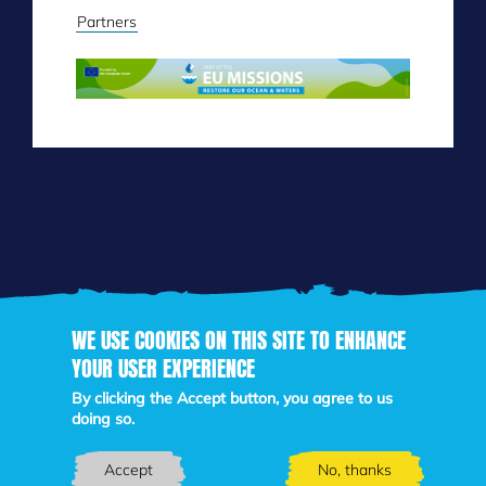
Partners
Skip
to
main
WE USE COOKIES ON THIS SITE TO ENHANCE
content
YOUR USER EXPERIENCE
By clicking the Accept button, you agree to us
doing so.
Accept
No, thanks