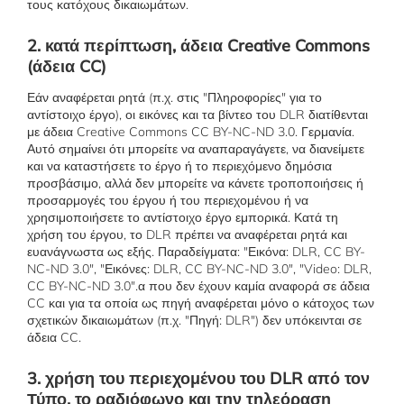
τους κατόχους δικαιωμάτων.
2. κατά περίπτωση, άδεια Creative Commons
(άδεια CC)
Εάν αναφέρεται ρητά (π.χ. στις "Πληροφορίες" για το
αντίστοιχο έργο), οι εικόνες και τα βίντεο του DLR διατίθενται
με άδεια Creative Commons CC BY-NC-ND 3.0. Γερμανία.
Αυτό σημαίνει ότι μπορείτε να αναπαραγάγετε, να διανείμετε
και να καταστήσετε το έργο ή το περιεχόμενο δημόσια
προσβάσιμο, αλλά δεν μπορείτε να κάνετε τροποποιήσεις ή
προσαρμογές του έργου ή του περιεχομένου ή να
χρησιμοποιήσετε το αντίστοιχο έργο εμπορικά. Κατά τη
χρήση του έργου, το DLR πρέπει να αναφέρεται ρητά και
ευανάγνωστα ως εξής. Παραδείγματα: "Εικόνα: DLR, CC BY-
NC-ND 3.0", "Εικόνες: DLR, CC BY-NC-ND 3.0", "Video: DLR,
CC BY-NC-ND 3.0".α που δεν έχουν καμία αναφορά σε άδεια
CC και για τα οποία ως πηγή αναφέρεται μόνο ο κάτοχος των
σχετικών δικαιωμάτων (π.χ. "Πηγή: DLR") δεν υπόκεινται σε
άδεια CC.
3. χρήση του περιεχομένου του DLR από τον
Τύπο, το ραδιόφωνο και την τηλεόραση