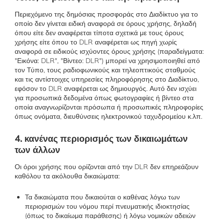
Περιεχόμενο της δημόσιας προσφοράς στο Διαδίκτυο για το
οποίο δεν γίνεται ειδική αναφορά σε όρους χρήσης, δηλαδή
όπου είτε δεν αναφέρεται τίποτα σχετικά με τους όρους
χρήσης είτε όπου το DLR αναφέρεται ως πηγή χωρίς
αναφορά σε ειδικούς ισχύοντες όρους χρήσης (παραδείγματα:
"Εικόνα: DLR", "Βίντεο: DLR") μπορεί να χρησιμοποιηθεί από
τον Τύπο, τους ραδιοφωνικούς και τηλεοπτικούς σταθμούς
και τις αντίστοιχες υπηρεσίες πληροφόρησης στο Διαδίκτυο,
εφόσον το DLR αναφέρεται ως δημιουργός. Αυτό δεν ισχύει
για προσωπικά δεδομένα όπως φωτογραφίες ή βίντεο στα
οποία αναγνωρίζονται πρόσωπα ή προσωπικές πληροφορίες
όπως ονόματα, διευθύνσεις ηλεκτρονικού ταχυδρομείου κ.λπ.
4. κανένας περιορισμός των δικαιωμάτων
των άλλων
Οι όροι χρήσης που ορίζονται από την DLR δεν επηρεάζουν
καθόλου τα ακόλουθα δικαιώματα:
Τα δικαιώματα που δικαιούται ο καθένας λόγω των
περιορισμών του νόμου περί πνευματικής ιδιοκτησίας
(όπως το δικαίωμα παράθεσης) ή λόγω νομικών αδειών