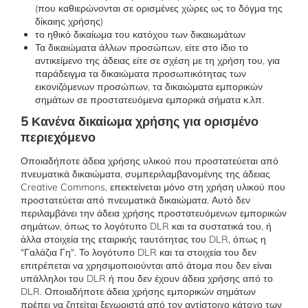
(που καθιερώνονται σε ορισμένες χώρες ως το δόγμα της
δίκαιης χρήσης)
το ηθικό δικαίωμα του κατόχου των δικαιωμάτων
Τα δικαιώματα άλλων προσώπων, είτε στο ίδιο το
αντικείμενο της άδειας είτε σε σχέση με τη χρήση του, για
παράδειγμα τα δικαιώματα προσωπικότητας των
εικονιζόμενων προσώπων, τα δικαιώματα εμπορικών
σημάτων σε προστατευόμενα εμπορικά σήματα κ.λπ.
5 Κανένα δικαίωμα χρήσης για ορισμένο
περιεχόμενο
Οποιαδήποτε άδεια χρήσης υλικού που προστατεύεται από
πνευματικά δικαιώματα, συμπεριλαμβανομένης της άδειας
Creative Commons, επεκτείνεται μόνο στη χρήση υλικού που
προστατεύεται από πνευματικά δικαιώματα. Αυτό δεν
περιλαμβάνει την άδεια χρήσης προστατευόμενων εμπορικών
σημάτων, όπως το λογότυπο DLR και τα συστατικά του, ή
άλλα στοιχεία της εταιρικής ταυτότητας του DLR, όπως η
"Γαλάζια Γη". Το λογότυπο DLR και τα στοιχεία του δεν
επιτρέπεται να χρησιμοποιούνται από άτομα που δεν είναι
υπάλληλοι του DLR ή που δεν έχουν άδεια χρήσης από το
DLR. Οποιαδήποτε άδεια χρήσης εμπορικών σημάτων
πρέπει να ζητείται ξεχωριστά από τον αντίστοιχο κάτοχο των