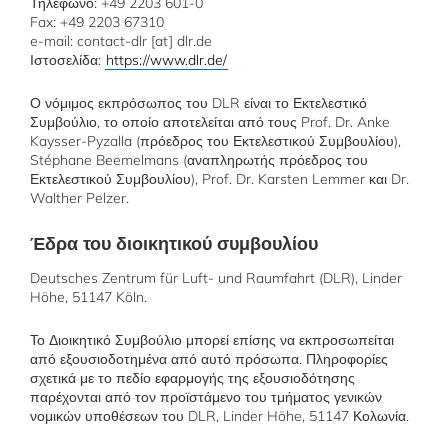
Τηλέφωνο: +49 2203 601-0
Fax: +49 2203 67310
e-mail: contact-dlr [at] dlr.de
Ιστοσελίδα:
https://www.dlr.de/
Ο νόμιμος εκπρόσωπος του DLR είναι το Εκτελεστικό
Συμβούλιο, το οποίο αποτελείται από τους Prof. Dr. Anke
Kaysser-Pyzalla (πρόεδρος του Εκτελεστικού Συμβουλίου),
Stéphane Beemelmans (αναπληρωτής πρόεδρος του
Εκτελεστικού Συμβουλίου), Prof. Dr. Karsten Lemmer και Dr.
Walther Pelzer.
Έδρα του διοικητικού συμβουλίου
Deutsches Zentrum für Luft- und Raumfahrt (DLR), Linder
Höhe, 51147 Köln.
Το Διοικητικό Συμβούλιο μπορεί επίσης να εκπροσωπείται
από εξουσιοδοτημένα από αυτό πρόσωπα. Πληροφορίες
σχετικά με το πεδίο εφαρμογής της εξουσιοδότησης
παρέχονται από τον προϊστάμενο του τμήματος γενικών
νομικών υποθέσεων του DLR, Linder Höhe, 51147 Κολωνία.