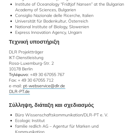
Institute of Oceanology “Fridtjof Nansen” at the Bulgarian
Academy of Sciences, Bulgarien
Consiglio Nazionale delle Ricerche, Italien
Universität für Bodenkultur, Österreich
National Institute of Biology, Slowenien
Express Innovation Agency, Ungarn
Τεχνική υποστήριξη
DLR Projektträger
IKT-Dienstleistung
Rosa-Luxemburg-Str. 2
10178 Berlin
Τηλέφωνο: +49 30 67055 767
Fax: + 49 30 67055 712
e-mail:
pt-webservice@dlr.de
DLR-PT.de
Σύλληψη, διάταξη και σχεδιασμός
Büro Wissenschaftskommunikation/DLR-PT e. V.
Ecologic Institut
familie redlich AG – Agentur für Marken und
Kommunikation