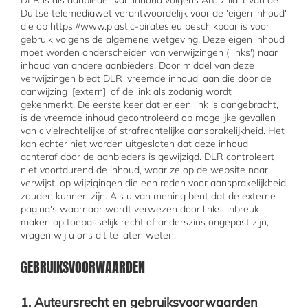
DLR is als aanbieder van inhoud volgens Art. 7 lid 1 van de
Duitse telemediawet verantwoordelijk voor de 'eigen inhoud'
die op https://www.plastic-pirates.eu beschikbaar is voor
gebruik volgens de algemene wetgeving. Deze eigen inhoud
moet worden onderscheiden van verwijzingen ('links') naar
inhoud van andere aanbieders. Door middel van deze
verwijzingen biedt DLR 'vreemde inhoud' aan die door de
aanwijzing '[extern]' of de link als zodanig wordt
gekenmerkt. De eerste keer dat er een link is aangebracht,
is de vreemde inhoud gecontroleerd op mogelijke gevallen
van civielrechtelijke of strafrechtelijke aansprakelijkheid. Het
kan echter niet worden uitgesloten dat deze inhoud
achteraf door de aanbieders is gewijzigd. DLR controleert
niet voortdurend de inhoud, waar ze op de website naar
verwijst, op wijzigingen die een reden voor aansprakelijkheid
zouden kunnen zijn. Als u van mening bent dat de externe
pagina's waarnaar wordt verwezen door links, inbreuk
maken op toepasselijk recht of anderszins ongepast zijn,
vragen wij u ons dit te laten weten.
GEBRUIKSVOORWAARDEN
1. Auteursrecht en gebruiksvoorwaarden