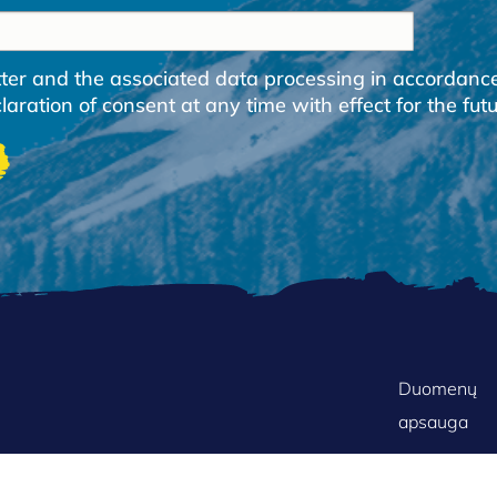
etter and the associated data processing in accordanc
ration of consent at any time with effect for the futu
FOOTER
Duomenų
apsauga
MENU