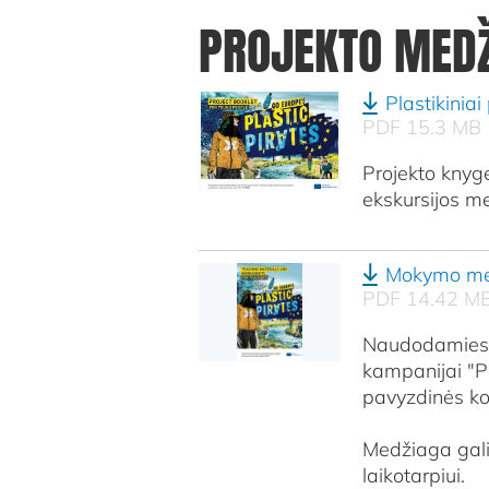
PROJEKTO MED
Plastikiniai
PDF 15.3 MB
Projekto knyg
ekskursijos me
Mokymo med
PDF 14.42 M
Naudodamiesi 
kampanijai "Pl
pavyzdinės kop
Medžiaga gali
laikotarpiui.