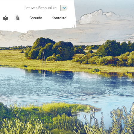
List additional actions
Lietuvos Respublika
Spauda
Kontaktai
COMMUNICATION