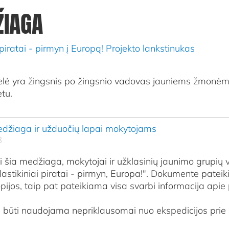
ŽIAGA
 piratai - pirmyn į Europą! Projekto lankstinukas
elė yra žingsnis po žingsnio vadovas jauniems žmonėms
tu.
žiaga ir užduočių lapai mokytojams
B
šia medžiaga, mokytojai ir užklasinių jaunimo grupių v
astikiniai piratai - pirmyn, Europa!". Dokumente pateik
ijos, taip pat pateikiama visa svarbi informacija apie
 būti naudojama nepriklausomai nuo ekspedicijos prie