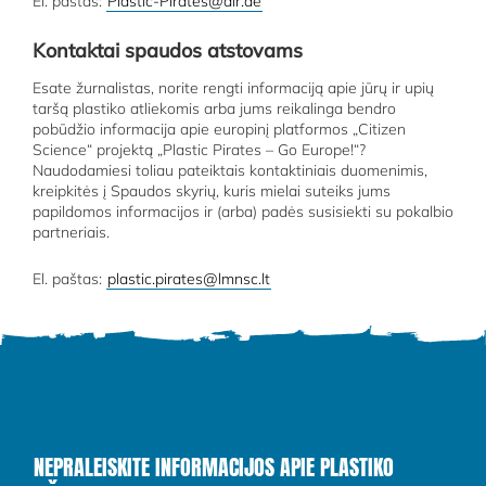
El. paštas:
Plastic-Pirates@dlr.de
Kontaktai spaudos atstovams
Esate žurnalistas, norite rengti informaciją apie jūrų ir upių
taršą plastiko atliekomis arba jums reikalinga bendro
pobūdžio informacija apie europinį platformos „Citizen
Science“ projektą „Plastic Pirates – Go Europe!“?
Naudodamiesi toliau pateiktais kontaktiniais duomenimis,
kreipkitės į Spaudos skyrių, kuris mielai suteiks jums
papildomos informacijos ir (arba) padės susisiekti su pokalbio
partneriais.
El. paštas:
plastic.pirates@lmnsc.lt
NEPRALEISKITE INFORMACIJOS APIE PLASTIKO