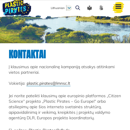
Lithuanian
Paieška
KONTAKTAI
Į klausimus apie nacionalinę kampaniją atsakys atitinkami
vietos partneriai.
Vokietija:
plastic.pirates@lmnsc.lt
Jei norite pateikti klausimų apie europinio platformos „Citizen
Science“ projekto „Plastic Pirates – Go Europe!“ arba
atsiliepimų apie šios interneto svetainės struktūrą,
apipavidalinimą ir veikimą, kreipkitės į projektų valdymo
agentūrą DLR, Europos projekto koordinatorių.