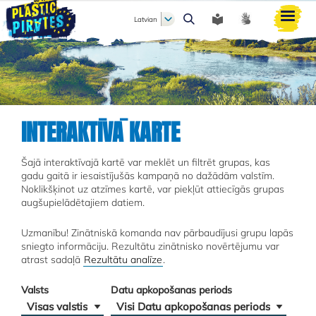
Latvian
Meklēt
INTERAKTĪVĀ KARTE
Šajā interaktīvajā kartē var meklēt un filtrēt grupas, kas
gadu gaitā ir iesaistījušās kampaņā no dažādām valstīm.
Noklikšķinot uz atzīmes kartē, var piekļūt attiecīgās grupas
augšupielādētajiem datiem.
Uzmanību! Zinātniskā komanda nav pārbaudījusi grupu lapās
sniegto informāciju. Rezultātu zinātnisko novērtējumu var
atrast sadaļā
Rezultātu analīze
.
Valsts
Datu apkopošanas periods