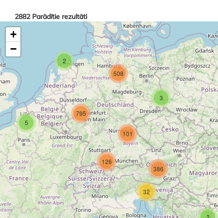
2882
Parādītie rezultāti
+
−
2
508
3
795
5
101
126
386
32
2