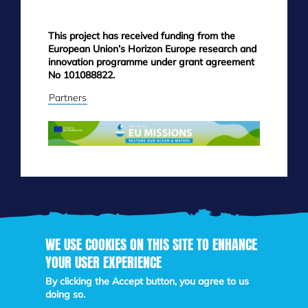
This project has received funding from the
European Union’s Horizon Europe research and
innovation programme under grant agreement
No 101088822.
Partners
WE USE COOKIES ON THIS SITE TO ENHANCE
YOUR USER EXPERIENCE
Skip
to
By clicking the Accept button, you agree to us
main
doing so.
content