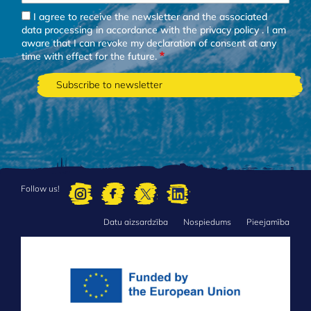
I agree to receive the newsletter and the associated
data processing in accordance with the
privacy policy
. I am
aware that I can revoke my declaration of consent at any
time with effect for the future.
Follow us!
Datu aizsardzība
Nospiedums
Pieejamība
FOOTER
MENU