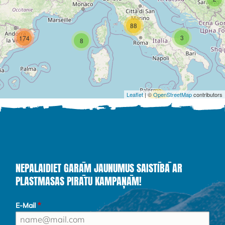
88
3
174
8
Leaflet
| ©
OpenStreetMap
contributors
15
NEPALAIDIET GARĀM JAUNUMUS SAISTĪBĀ AR
PLASTMASAS PIRĀTU KAMPAŅĀM!
E-Mail