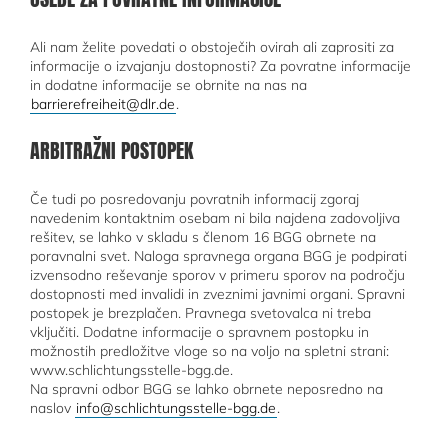
Ali nam želite povedati o obstoječih ovirah ali zaprositi za
informacije o izvajanju dostopnosti? Za povratne informacije
in dodatne informacije se obrnite na nas na
barrierefreiheit@dlr.de
.
ARBITRAŽNI POSTOPEK
Če tudi po posredovanju povratnih informacij zgoraj
navedenim kontaktnim osebam ni bila najdena zadovoljiva
rešitev, se lahko v skladu s členom 16 BGG obrnete na
poravnalni svet. Naloga spravnega organa BGG je podpirati
izvensodno reševanje sporov v primeru sporov na področju
dostopnosti med invalidi in zveznimi javnimi organi. Spravni
postopek je brezplačen. Pravnega svetovalca ni treba
vključiti. Dodatne informacije o spravnem postopku in
možnostih predložitve vloge so na voljo na spletni strani:
www.schlichtungsstelle-bgg.de.
Na spravni odbor BGG se lahko obrnete neposredno na
naslov
info@schlichtungsstelle-bgg.de
.