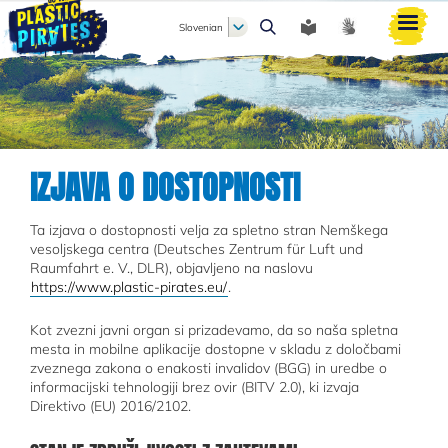
Slovenian
Išči
IZJAVA O DOSTOPNOSTI
Ta izjava o dostopnosti velja za spletno stran Nemškega
vesoljskega centra (Deutsches Zentrum für Luft und
Raumfahrt e. V., DLR), objavljeno na naslovu
https://www.plastic-pirates.eu/
.
Kot zvezni javni organ si prizadevamo, da so naša spletna
mesta in mobilne aplikacije dostopne v skladu z določbami
zveznega zakona o enakosti invalidov (BGG) in uredbe o
informacijski tehnologiji brez ovir (BITV 2.0), ki izvaja
Direktivo (EU) 2016/2102.