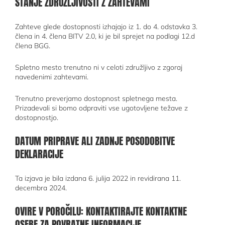
STANJE ZDRUŽLJIVOSTI Z ZAHTEVAMI
Zahteve glede dostopnosti izhajajo iz 1. do 4. odstavka 3.
člena in 4. člena BITV 2.0, ki je bil sprejet na podlagi 12.d
člena BGG.
Spletno mesto trenutno ni v celoti združljivo z zgoraj
navedenimi zahtevami.
Trenutno preverjamo dostopnost spletnega mesta.
Prizadevali si bomo odpraviti vse ugotovljene težave z
dostopnostjo.
DATUM PRIPRAVE ALI ZADNJE POSODOBITVE
DEKLARACIJE
Ta izjava je bila izdana 6. julija 2022 in revidirana 11.
decembra 2024.
OVIRE V POROČILU: KONTAKTIRAJTE KONTAKTNE
OSEBE ZA POVRATNE INFORMACIJE