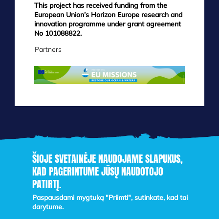
This project has received funding from the
European Union’s Horizon Europe research and
innovation programme under grant agreement
No 101088822.
Partners
ŠIOJE SVETAINĖJE NAUDOJAME SLAPUKUS,
KAD PAGERINTUME JŪSŲ NAUDOTOJO
Skip
to
PATIRTĮ.
main
Paspausdami mygtuką "Priimti", sutinkate, kad tai
content
darytume.