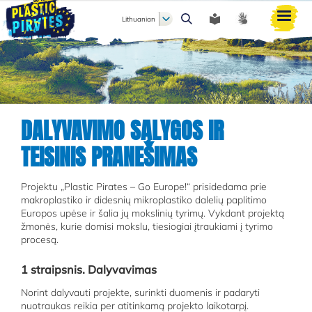
Lithuanian
Paieška
DALYVAVIMO SĄLYGOS IR
TEISINIS PRANEŠIMAS
Projektu „Plastic Pirates – Go Europe!“ prisidedama prie
makroplastiko ir didesnių mikroplastiko dalelių paplitimo
Europos upėse ir šalia jų mokslinių tyrimų. Vykdant projektą
žmonės, kurie domisi mokslu, tiesiogiai įtraukiami į tyrimo
procesą.
1 straipsnis. Dalyvavimas
Norint dalyvauti projekte, surinkti duomenis ir padaryti
nuotraukas reikia per atitinkamą projekto laikotarpį.