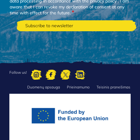
data processing in accordance with the
privacy policy
. I am
aware that I can revoke my declaration of consent at any
time with effect for the future.
Follow us!
Duomenų apsauga
Prieinamumo
Teisinis pranešimas
FOOTER
MENU