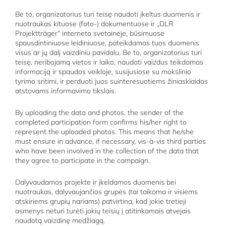
Be to, organizatorius turi teisę naudoti įkeltus duomenis ir
nuotraukas kituose (foto-) dokumentuose ir „DLR
Projektträger“ interneto svetainėje, būsimuose
spausdintiniuose leidiniuose, pateikdamas tuos duomenis
visus ar jų dalį vaizdiniu pavidalu. Be to, organizatorius turi
teisę, neribojamą vietos ir laiko, naudoti vaizdus teikdamas
informaciją ir spaudos veikloje, susijusiose su mokslinio
tyrimo sritimi, ir perduoti juos suinteresuotiems žiniasklaidos
atstovams informavimo tikslais.
By uploading the data and photos, the sender of the
completed participation form confirms his/her right to
represent the uploaded photos. This means that he/she
must ensure in advance, if necessary, vis-à-vis third parties
who have been involved in the collection of the data that
they agree to participate in the campaign.
Dalyvaudamos projekte ir įkeldamos duomenis bei
nuotraukas, dalyvaujančios grupės (tai taikoma ir visiems
atskiriems grupių nariams) patvirtina, kad jokie tretieji
asmenys neturi turėti jokių teisių į atitinkamais atvejais
naudotą vaizdinę medžiagą.