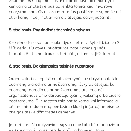
visuomenės saugumui ir tvarkai arba buvo pakenkta, yra
kenkiama ar ateityje bus pakenkta tolerancija ir įvairove
pagrįstam sambūviui, organizatorius pasilieka teisę patikrinti
atitinkamą indėlį ir atitinkamais atvejais dalyvį pašalinti.
5. straipsnis. Pagrindinės techninės sąlygos
Kiekvieno failo su nuotrauka dydis neturi viršyti didžiausio 2
MB; geriausiu atveju nuotraukos pateikiamos gulsčiu
formatu. Be to, nuotraukos turi būti įkeliamos .JPG formatu.
6. straipsnis. Baigiamosios teisinės nuostatos
Organizatorius neprisiima atsakomybės už dalyvių pateiktų
duomenų praradimą ar neišsamumą, išskyrus atvejus, kai
duomenų praradimas ar neišsamumas atsirado dėl
organizatoriaus ar jo darbuotojų tyčinių veiksmų arba didelio
neatsargumo. Ši nuostata taip pat taikoma, kai informaciją
dėl techninių duomenų perdavimo klaidų ir (arba) neteisėtos
prieigos atskleidžia tretieji asmenys.
Jei kuri nors šių dalyvavimo sąlygų nuostata būtų pripažinta
visiškai arba iš dalies negaliojančia arba vėliau taps