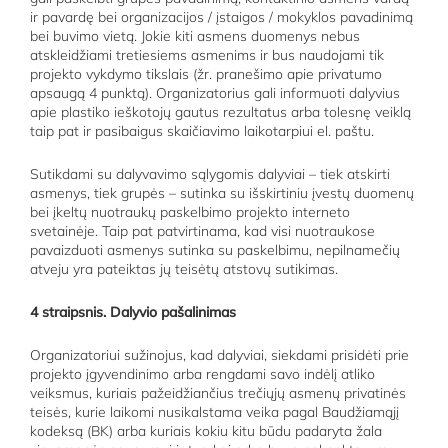
ir pavardę bei organizacijos / įstaigos / mokyklos pavadinimą
bei buvimo vietą. Jokie kiti asmens duomenys nebus
atskleidžiami tretiesiems asmenims ir bus naudojami tik
projekto vykdymo tikslais (žr. pranešimo apie privatumo
apsaugą 4 punktą). Organizatorius gali informuoti dalyvius
apie plastiko ieškotojų gautus rezultatus arba tolesnę veiklą
taip pat ir pasibaigus skaičiavimo laikotarpiui el. paštu.
Sutikdami su dalyvavimo sąlygomis dalyviai – tiek atskirti
asmenys, tiek grupės – sutinka su išskirtiniu įvestų duomenų
bei įkeltų nuotraukų paskelbimo projekto interneto
svetainėje. Taip pat patvirtinama, kad visi nuotraukose
pavaizduoti asmenys sutinka su paskelbimu, nepilnamečių
atveju yra pateiktas jų teisėtų atstovų sutikimas.
4 straipsnis. Dalyvio pašalinimas
Organizatoriui sužinojus, kad dalyviai, siekdami prisidėti prie
projekto įgyvendinimo arba rengdami savo indėlį atliko
veiksmus, kuriais pažeidžiančius trečiųjų asmenų privatinės
teisės, kurie laikomi nusikalstama veika pagal Baudžiamąjį
kodeksą (BK) arba kuriais kokiu kitu būdu padaryta žala