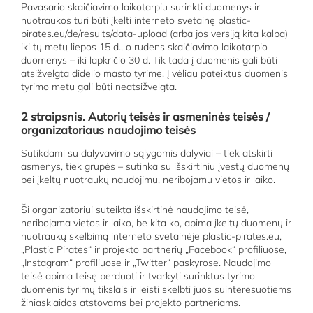
Pavasario skaičiavimo laikotarpiu surinkti duomenys ir
nuotraukos turi būti įkelti interneto svetainę plastic-
pirates.eu/de/results/data-upload (arba jos versiją kita kalba)
iki tų metų liepos 15 d., o rudens skaičiavimo laikotarpio
duomenys – iki lapkričio 30 d. Tik tada į duomenis gali būti
atsižvelgta didelio masto tyrime. Į vėliau pateiktus duomenis
tyrimo metu gali būti neatsižvelgta.
2 straipsnis. Autorių teisės ir asmeninės teisės /
organizatoriaus naudojimo teisės
Sutikdami su dalyvavimo sąlygomis dalyviai – tiek atskirti
asmenys, tiek grupės – sutinka su išskirtiniu įvestų duomenų
bei įkeltų nuotraukų naudojimu, neribojamu vietos ir laiko.
Ši organizatoriui suteikta išskirtinė naudojimo teisė,
neribojama vietos ir laiko, be kita ko, apima įkeltų duomenų ir
nuotraukų skelbimą interneto svetainėje plastic-pirates.eu,
„Plastic Pirates“ ir projekto partnerių „Facebook“ profiliuose,
„Instagram“ profiliuose ir „Twitter“ paskyrose. Naudojimo
teisė apima teisę perduoti ir tvarkyti surinktus tyrimo
duomenis tyrimų tikslais ir leisti skelbti juos suinteresuotiems
žiniasklaidos atstovams bei projekto partneriams.