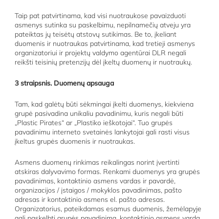
Taip pat patvirtinama, kad visi nuotraukose pavaizduoti
asmenys sutinka su paskelbimu, nepilnamečių atveju yra
pateiktas jų teisėtų atstovų sutikimas. Be to, įkeliant
duomenis ir nuotraukas patvirtinama, kad tretieji asmenys
organizatoriui ir projektų valdymo agentūrai DLR negali
reikšti teisinių pretenzijų dėl įkeltų duomenų ir nuotraukų.
3 straipsnis. Duomenų apsauga
Tam, kad galėtų būti sėkmingai įkelti duomenys, kiekviena
grupė pasivadina unikaliu pavadinimu, kuris negali būti
„Plastic Pirates“ ar „Plastiko ieškotojai“. Tuo grupės
pavadinimu interneto svetainės lankytojai gali rasti visus
įkeltus grupės duomenis ir nuotraukas.
Asmens duomenų rinkimas reikalingas norint įvertinti
atskiras dalyvavimo formas. Renkami duomenys yra grupės
pavadinimas, kontaktinio asmens vardas ir pavardė,
organizacijos / įstaigos / mokyklos pavadinimas, pašto
adresas ir kontaktinio asmens el. pašto adresas.
Organizatorius, pateikdamas esamus duomenis, žemėlapyje
gali paskelbti grupės pavadinimą, kontaktinio asmens vardą